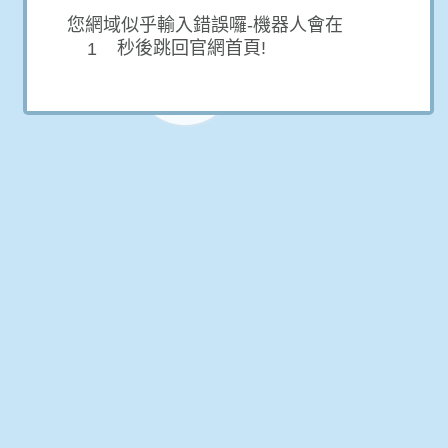
您網域似乎輸入錯誤囉-機器人會在
秒後跳回官網首頁!
1