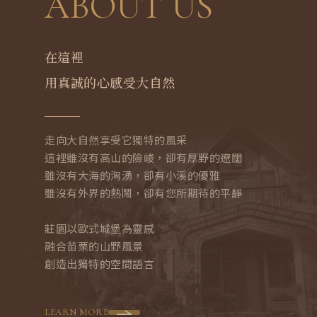
ABOUT US
A JOURNEY INTO STILLNESS
在這裡
用真誠的心感受大自然
走向大自然享受它獨特的風采
這裡雖沒有高山的險峻，卻有厚野的遼闊
雖沒有大海的洶湧，卻有小溪的優雅
雖沒有外界的熱鬧，卻有您所期待的平靜
莊園以歐式城堡為靈感
融合苗栗的山野風景
創造出獨特的空間語言
LEARN MORE