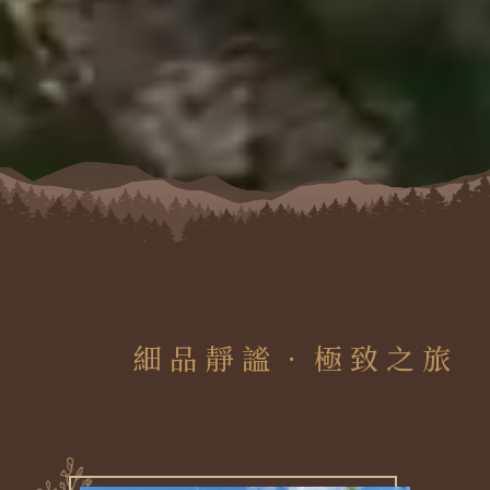
們
細品靜謐．極致之旅