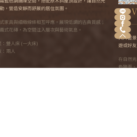
Da Vinci 達文西四人房
大片窗景引入戶外綠意，室內色彩柔和不張揚，無論是親子出
遊或好友同行，都能在寬敞的空間中自在相處、安心休息。
在自然光與木質結構交織的空間裡， 達文西四人房以溫潤的綠
色牆面、斜屋頂原木天花與義式花磚地板， 勾勒出一種介於森
林與藝術之間的靜謐節奏。
-房型床型：雙人床 兩張(一大床)
-入住人數：四人
LEARN MORE