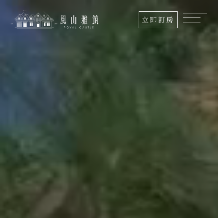
關
立即訂房
於
我
們
最
新
消
息
房
型
介
紹