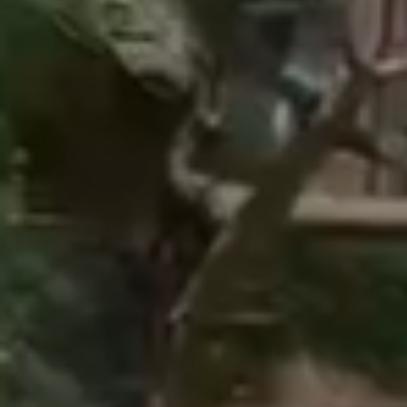
行
程
景
點
交
通
位