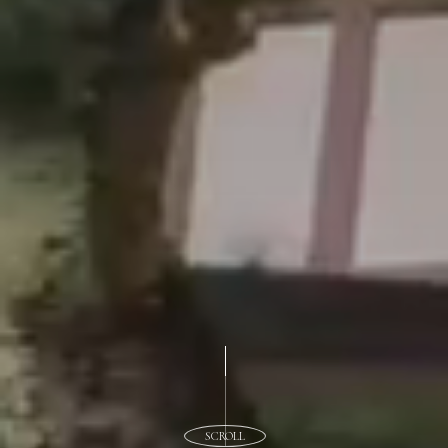
置
加
購
服
務
聯
絡
我
SCROLL