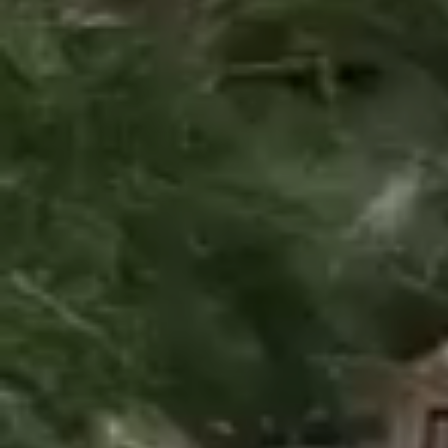
住
宿
須
知
莊
園
設
施