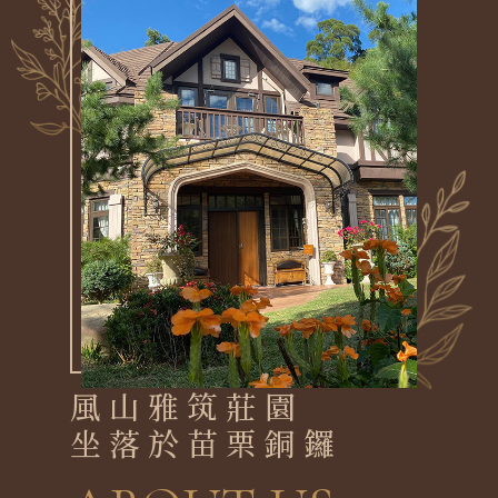
風山雅筑莊園
坐落於苗栗銅鑼
風山雅筑 山居靜謐 靜謐如夢