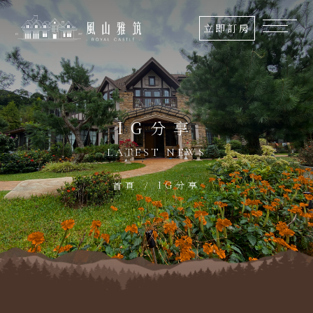
關
立即訂房
於
我
們
IG分享
最
新
LATEST NEWS
消
息
IG分享
首頁
房
型
介
紹