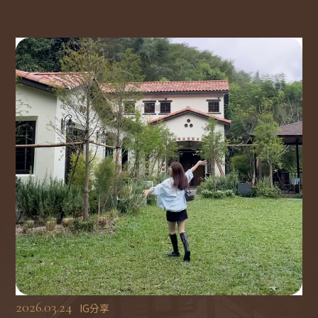
住
宿
須
知
莊
園
設
施
2026.03.24
IG分享