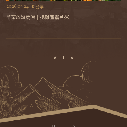
置
2026.03.24
IG分享
苗栗放鬆度假｜遠離塵囂首選
加
購
1
服
務
聯
絡
我