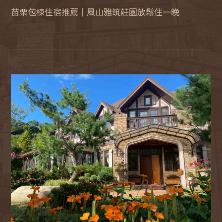
苗栗包棟住宿推薦｜風山雅筑莊園放鬆住一晚
行
程
景
點
交
通
位