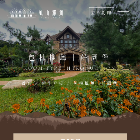
關
立即訂房
於
我
們
包棟推薦｜莊園堡
最
新
ROOM TYPE INTRODUCTION
消
息
首頁
房型介紹
包棟推薦｜莊園堡
房
型
介
紹