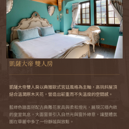
置
加
購
服
凱薩大帝 雙人房
務
凱薩大帝雙人房以典雅歐式宮廷風格為主軸，高挑斜屋頂
結合溫潤原木天花，營造出莊重而不失溫度的空間感。
藍綠色牆面搭配古典雕花家具與柔和燈光，展現沉穩內斂
聯
的皇室氣息，大面窗景引入自然光與窗外綠意，讓整體氛
絡
圍在華麗中多了一份靜謐與放鬆。
我