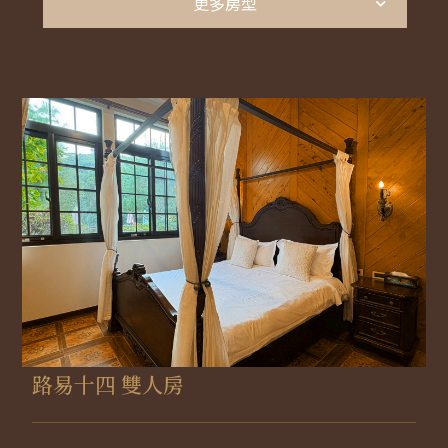
包棟推薦｜莊園堡
更多房型
住
宿
包棟推薦｜壁畫村
須
知
包棟推薦｜托斯卡堡
獨棟小木屋
莊
園
設
施
路易十四 雙人房