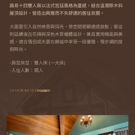
路易十四雙人房以法式宮廷風格為靈感，結合溫潤原木斜
屋頂設計，營造出典雅而不失舒適的居住氛圍。
行
大面窗引入自然綠意與採光，使空間更顯通透放鬆；衛浴
則延續復古花磚與深色木質櫃體設計，兼具實用機能與美
程
感，適合情侶或夫妻在靜謐中享受一段優雅、慢步調的度
景
假時光。
點
-房型床型：雙人床 (一大床)
-入住人數：兩人
LEARN MORE
交
通
位