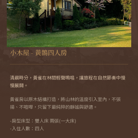
置
加
小木屋 - 黃鵲四人房
購
服
務
清晨時分，黃雀在林間輕聲鳴唱，讓旅程在自然節奏中慢
慢展開。
黃雀房以原木結構打造，將山林的溫度引入室內，不張
揚、不喧嘩，只留下最純粹的靜謐與舒適。
聯
-房型床型：雙人床 兩張(一大床)
絡
-入住人數：四人
我