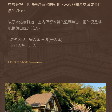
在晨光裡，藍鵲飛過窗邊的樹梢，木香與微風交織成最自
然的問候。
行
以原木結構打造，室內保留木質的溫潤氣息，窗外便是楊
桃樹與山風的低語。
程
景
- 房型床型：雙人床 三張(一大床)
點
- 入住人數：六人
LEARN MORE
交
通
位