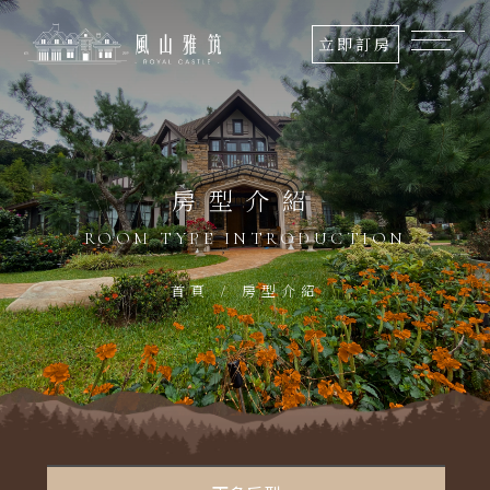
關
立即訂房
於
我
們
房型介紹
最
新
ROOM TYPE INTRODUCTION
消
息
首頁
房型介紹
房
型
介
紹