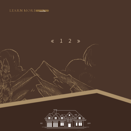
們
LEARN MORE
1
2