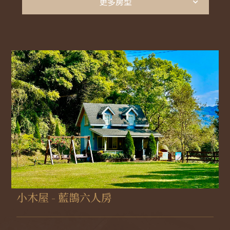
包棟推薦｜莊園堡
更多房型
住
宿
包棟推薦｜壁畫村
須
知
包棟推薦｜托斯卡堡
獨棟小木屋
莊
園
設
施
小木屋 - 藍鵲六人房